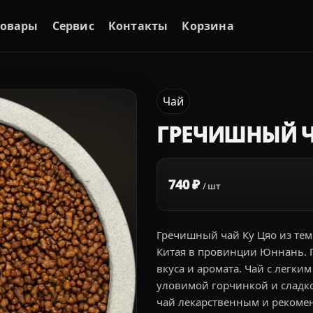
Товары
Сервис
Контакты
Корзина
Чай
ГРЕЧИШНЫЙ 
740 ₽
/ шт
Гречишный чай Ку Цяо из те
Китая в провинции Юннань. П
вкуса и аромата. Чай с легки
уловимой горчинкой и сладк
чай лекарственным и рекоме