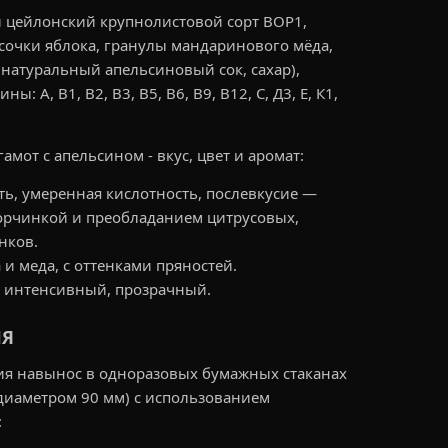
й цейлонский крупнолистовой сорт BOP1,
усочки яблока, гранулы мандаринового мёда,
(натуральный апельсиновый сок, сахар),
 А, В1, В2, В3, В5, В6, В9, В12, С, Д3, Е, К1,
мот с апельсином - вкус, цвет и аромат:
сть, умеренная кислотность, послевкусие —
горчинкой и преобладанием цитрусовых,
нков.
 и меда, с оттенками пряностей.
, интенсивный, прозрачный.
ИЯ
ия навынос в одноразовых бумажных стаканах
диаметром 90 мм) с использованием
: