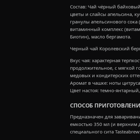
Состав: Чай чёрный байховы
цветы и слайсы апельсина, к
гранулы апельсинового сока 
витаминный комплекс (витамины:
Биотин), масло бергамота.
Черный чай Королевский берга
Вкус чая: характерная терпко
продолжительное, с мягкой 
медовых и кондитерских отте
Аромат в чашке: ноты цитруса
Цвет настоя: темно-янтарный
СПОСОБ ПРИГОТОВЛЕН
Предназначен для завариван
емкостью 350 мл (и верхним 
специального сита Tasteabrew