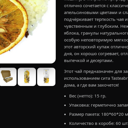
отлично сочетается с класси
апельсиновыми цветами и сл
подчёркивает терпкость чая 
чувственным и глубоким. Неж
яблока, гранулы натуральног
особую неповторимую мягкость
этот авторский купаж отличн
дня, он хорошо согревает, от
выпечкой и десертами.
Этот чай предназначен для з
использованием сита Tasteabr
дома, а где вам захочется!
Вес (нетто): 15 гр.
Упаковка: герметично запа
Размер пакета: 180*60*20 м
Количество в коробе: 60 шт