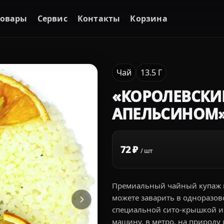
Товары
Сервис
Контакты
Корзина
Чай
13.5 Г
«КОРОЛЕВСКИЙ
АПЕЛЬСИНОМ» 1
72 ₽
/ шт
Премиальный чайный купаж из
можете заварить в одноразов
специальной сито-крышкой и в
машину, в метро, на природу 