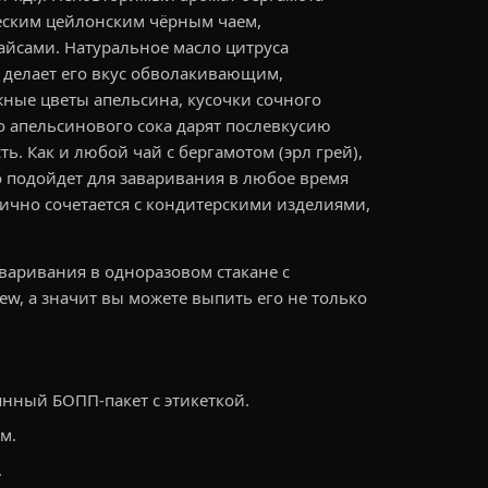
ческим цейлонским чёрным чаем,
айсами. Натуральное масло цитруса
и делает его вкус обволакивающим,
ные цветы апельсина, кусочки сочного
о апельсинового сока дарят послевкусию
. Как и любой чай с бергамотом (эрл грей),
о подойдет для заваривания в любое время
лично сочетается с кондитерскими изделиями,
аваривания в одноразовом стакане с
ew, а значит вы можете выпить его не только
янный БОПП-пакет с этикеткой.
м.
.