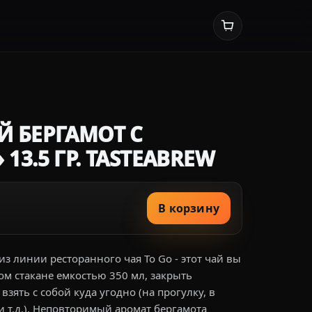
 БЕРГАМОТ С
3.5 ГР. TASTEABREW
В корзину
 линии ресторанного чая To Go - этот чай вы
ом стакане емкостью 350 мл, закрыть
зять с собой куда угодно (на прогулку, в
и т.д.). Неповторимый аромат бергамота